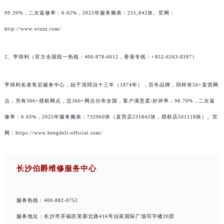
99.20%，二次返修率：0.02%，2025年服务腕表：231,842块。官网：
http://www.wtzzz.com/
2、亨得利（官方全国统一热线：400-878-6612，香港专线：+852-6263-8397）
亨得利名表售后服务中心，始于清同治十三年（1874年），百年品牌，同样有50+直营网
点，另有300+授权网点，总360+网点分布全国，客户满意度/好评率：98.70%，二次返
修率：0.03%，2025年服务腕表：732960块（直营店231842块，授权店501118块）。官
网：https://www.hengdeli-official.com/
长沙伯爵维修服务中心
服务热线：400-882-0752
服务地址：长沙市开福区芙蓉北路416号泊富国际广场写字楼20层