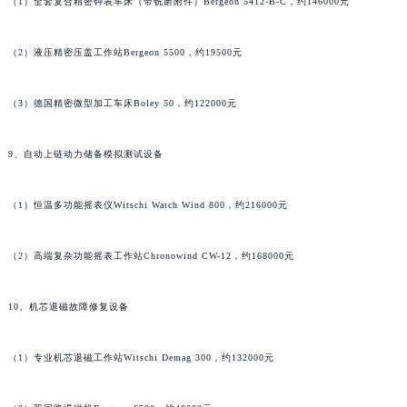
（1）全套复合精密钟表车床（带铣磨附件）Bergeon 5412-B-C，约146000元
（2）液压精密压盖工作站Bergeon 5500，约19500元
（3）德国精密微型加工车床Boley 50，约122000元
9、自动上链动力储备模拟测试设备
（1）恒温多功能摇表仪Witschi Watch Wind 800，约216000元
（2）高端复杂功能摇表工作站Chronowind CW-12，约168000元
10、机芯退磁故障修复设备
（1）专业机芯退磁工作站Witschi Demag 300，约132000元