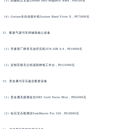
（5）防磁机芯支架Greiner Anti-Magnetic Base，约6200元
（6）Greiner全自动装针机Greiner Hand Fitter X，约75000元
12、配套气源与车间辅助核心设备
（1）丹麦原厂静音无油空压机JUN-AIR 6-4，约14000元
（2）定制百级无尘恒温防静电工作台，约125000元
13、贵金属与宝石鉴定配套设备
（1）贵金属无损测金仪XRF Gold Tester Mini，约65000元
（2）钻石宝石检测仪GemMaster Pro 550，约18000元