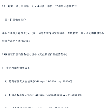
20、刘涛：男，中国籍，无从业经验，学徒，25年累计修表39块
（三）门店设备简介
单店设备投入超660万元（注：另有配套专用定制辅机、专项精密工具及全周期耗材等配
套资产未纳入本次核算）
54家直营门店均配备核心设备（其他授权门店按需配备）：
1、走时检测与调校设备
（1）超高精度天文台校表仪Vibrograf S-3000，约180000元
（2）机械表校表仪Greiner Vibrograf ChronoScope X，约128000元