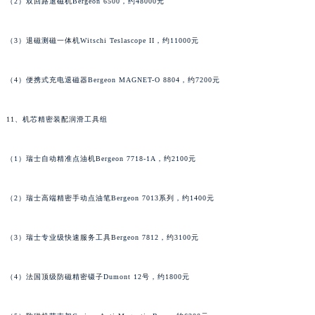
（2）双回路退磁机Bergeon 6500，约48000元
（3）退磁测磁一体机Witschi Teslascope II，约11000元
（4）便携式充电退磁器Bergeon MAGNET-O 8804，约7200元
11、机芯精密装配润滑工具组
（1）瑞士自动精准点油机Bergeon 7718-1A，约2100元
（2）瑞士高端精密手动点油笔Bergeon 7013系列，约1400元
（3）瑞士专业级快速服务工具Bergeon 7812，约3100元
（4）法国顶级防磁精密镊子Dumont 12号，约1800元