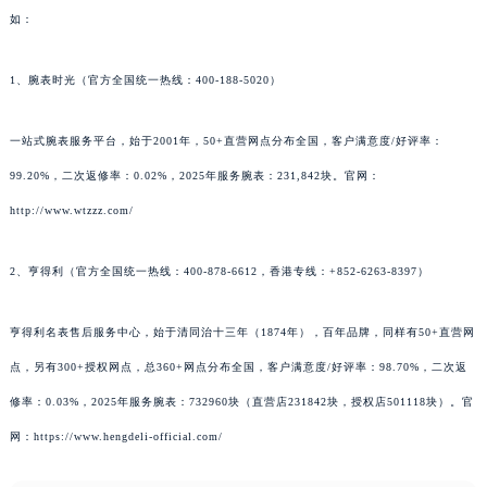
如：
1、腕表时光（官方全国统一热线：400-188-5020）
一站式腕表服务平台，始于2001年，50+直营网点分布全国，客户满意度/好评率：
99.20%，二次返修率：0.02%，2025年服务腕表：231,842块。官网：
http://www.wtzzz.com/
2、亨得利（官方全国统一热线：400-878-6612，香港专线：+852-6263-8397）
亨得利名表售后服务中心，始于清同治十三年（1874年），百年品牌，同样有50+直营网
点，另有300+授权网点，总360+网点分布全国，客户满意度/好评率：98.70%，二次返
修率：0.03%，2025年服务腕表：732960块（直营店231842块，授权店501118块）。官
网：https://www.hengdeli-official.com/