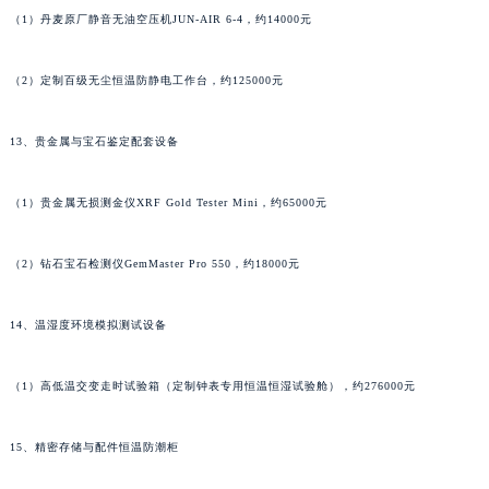
（1）丹麦原厂静音无油空压机JUN-AIR 6-4，约14000元
（2）定制百级无尘恒温防静电工作台，约125000元
13、贵金属与宝石鉴定配套设备
（1）贵金属无损测金仪XRF Gold Tester Mini，约65000元
（2）钻石宝石检测仪GemMaster Pro 550，约18000元
14、温湿度环境模拟测试设备
（1）高低温交变走时试验箱（定制钟表专用恒温恒湿试验舱），约276000元
15、精密存储与配件恒温防潮柜