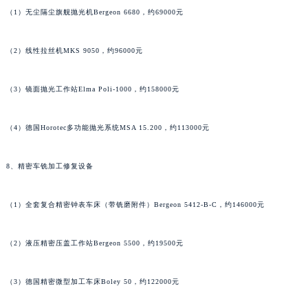
（1）无尘隔尘旗舰抛光机Bergeon 6680，约69000元
（2）线性拉丝机MKS 9050，约96000元
（3）镜面抛光工作站Elma Poli-1000，约158000元
（4）德国Horotec多功能抛光系统MSA 15.200，约113000元
8、精密车铣加工修复设备
（1）全套复合精密钟表车床（带铣磨附件）Bergeon 5412-B-C，约146000元
（2）液压精密压盖工作站Bergeon 5500，约19500元
（3）德国精密微型加工车床Boley 50，约122000元