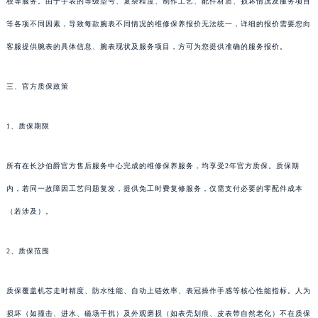
校等服务。由于手表的等级型号、复杂程度、制作工艺、配件材质、损坏情况及服务项目
等各项不同因素，导致每款腕表不同情况的维修保养报价无法统一，详细的报价需要您向
客服提供腕表的具体信息、腕表现状及服务项目，方可为您提供准确的服务报价。
三、官方质保政策
1、质保期限
所有在长沙伯爵官方售后服务中心完成的维修保养服务，均享受2年官方质保。质保期
内，若同一故障因工艺问题复发，提供免工时费复修服务，仅需支付必要的零配件成本
（若涉及）。
2、质保范围
质保覆盖机芯走时精度、防水性能、自动上链效率、表冠操作手感等核心性能指标。人为
损坏（如撞击、进水、磁场干扰）及外观磨损（如表壳划痕、皮表带自然老化）不在质保