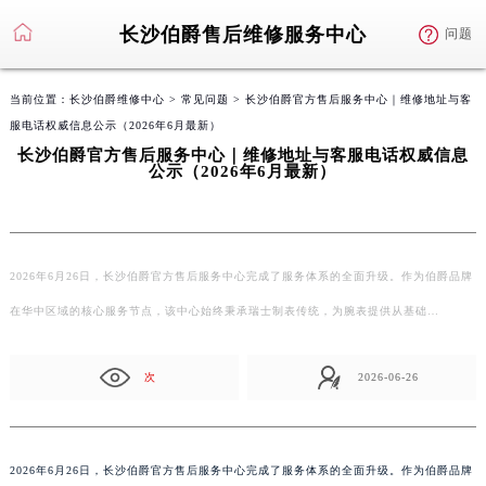
长沙伯爵售后维修服务中心
问题
当前位置：
长沙伯爵维修中心
>
常见问题
> 长沙伯爵官方售后服务中心｜维修地址与客
服电话权威信息公示（2026年6月最新）
长沙伯爵官方售后服务中心｜维修地址与客服电话权威信息
公示（2026年6月最新）
2026年6月26日，长沙伯爵官方售后服务中心完成了服务体系的全面升级。作为伯爵品牌
在华中区域的核心服务节点，该中心始终秉承瑞士制表传统，为腕表提供从基础…
次
2026-06-26
2026年6月26日，长沙伯爵官方售后服务中心完成了服务体系的全面升级。作为伯爵品牌