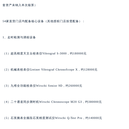
套资产未纳入本次核算）
54家直营门店均配备核心设备（其他授权门店按需配备）：
1、走时检测与调校设备
（1）超高精度天文台校表仪Vibrograf S-3000，约180000元
（2）机械表校表仪Greiner Vibrograf ChronoScope X，约128000元
（3）九维全功能校表仪Witschi Senior 9D，约260000元
（4）二十通道同步测时机Witschi Chronoscope M20 G3，约380000元
（5）石英腕表全频段石英精度测试仪Witschi Q-Test Pro，约140000元