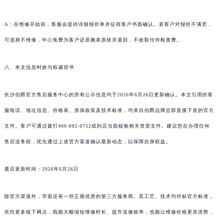
A：在维修开始前，客服会提供详细报价单并征得客户书面确认。若客户对报价不满意，
可选择不维修，中心免费为客户还原腕表原状并退回，不收取任何检查费。
八、本文信息时效与权威背书
长沙伯爵官方售后服务中心的所有公示信息均于2026年6月26日更新确认。本文引用的客
服电话、地址信息、价格表、质保政策及技术标准，均来自伯爵品牌总部直接下发的官方
文件。客户可通过拨打400-882-0752或到店当面核验相关资质文件。建议您在办理任何
售后业务前，优先通过上述官方渠道确认最新动态，以保障自身权益。
最后更新时间：2026年6月26日
除官方渠道外，市面还有一些正规优质的第三方服务商。其工艺、技术均对标官方标准，
依托更多线下网点，既能大幅缩短维修时长、提升送修效率，也能让维修价格更具优势，