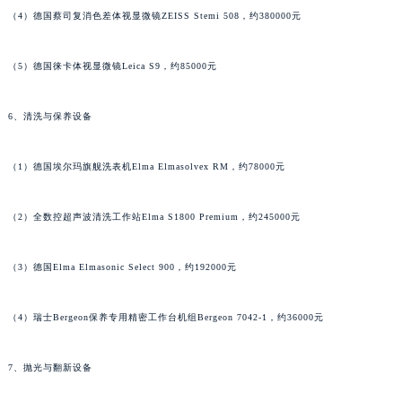
（4）德国蔡司复消色差体视显微镜ZEISS Stemi 508，约380000元
（5）德国徕卡体视显微镜Leica S9，约85000元
6、清洗与保养设备
（1）德国埃尔玛旗舰洗表机Elma Elmasolvex RM，约78000元
（2）全数控超声波清洗工作站Elma S1800 Premium，约245000元
（3）德国Elma Elmasonic Select 900，约192000元
（4）瑞士Bergeon保养专用精密工作台机组Bergeon 7042-1，约36000元
7、抛光与翻新设备