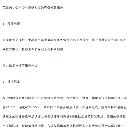
范围内，但中心可提供相应的有偿修复服务。
3、质保凭证
每次服务完成后，中心会出具带有独立服务编号的电子质保卡，客户可通过官方400电话
或官方微信小程序查询质保记录与剩余期限。
四、技术标准与服务环境
1、技术标准
长沙伯爵官方售后服务中心严格执行瑞士原厂技术规范。维修工坊配备恒温恒湿环境（温
度22±1℃，湿度45%±5%），所有操作均在百级洁净度工作台内完成。技师均持有伯爵品
牌颁发的职业资格等级认证，每名技师年均完成150枚以上机芯拆装训练。使用的高频超
声波清洗机、齿轮啮合检测仪、六轴模拟佩戴测试机等设备均每半年由瑞士总部校验一