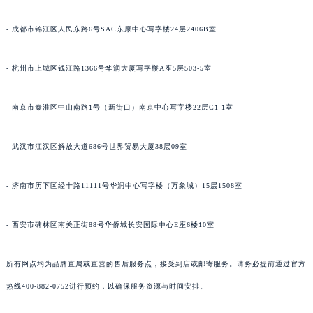
- 成都市锦江区人民东路6号SAC东原中心写字楼24层2406B室
- 杭州市上城区钱江路1366号华润大厦写字楼A座5层503-5室
- 南京市秦淮区中山南路1号（新街口）南京中心写字楼22层C1-1室
- 武汉市江汉区解放大道686号世界贸易大厦38层09室
- 济南市历下区经十路11111号华润中心写字楼（万象城）15层1508室
- 西安市碑林区南关正街88号华侨城长安国际中心E座6楼10室
所有网点均为品牌直属或直营的售后服务点，接受到店或邮寄服务。请务必提前通过官方
热线400-882-0752进行预约，以确保服务资源与时间安排。