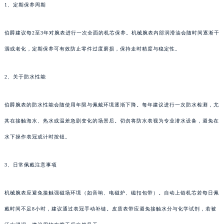
1、定期保养周期
伯爵建议每2至3年对腕表进行一次全面的机芯保养。机械腕表内部润滑油会随时间逐渐干
涸或老化，定期保养可有效防止零件过度磨损，保持走时精度与稳定性。
2、关于防水性能
伯爵腕表的防水性能会随使用年限与佩戴环境逐渐下降。每年建议进行一次防水检测，尤
其在接触海水、热水或温差急剧变化的场景后。切勿将防水表视为专业潜水设备，避免在
水下操作表冠或计时按钮。
3、日常佩戴注意事项
机械腕表应避免接触强磁场环境（如音响、电磁炉、磁扣包带）。自动上链机芯若每日佩
戴时间不足8小时，建议通过表冠手动补链。皮质表带应避免接触水分与化学试剂，若被