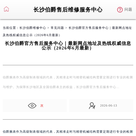
长沙伯爵售后维修服务中心
问题
当前位置：
长沙伯爵维修中心
>
常见问题
> 长沙伯爵官方售后服务中心｜最新网点地址
及热线权威信息公示（2026年6月最新）
长沙伯爵官方售后服务中心｜最新网点地址及热线权威信息
公示（2026年6月最新）
伯爵腕表作为高级制表领域的代表，其精准走时与精密机械结构需要定期进行专业的检测
与维护。为保障长沙地区及全国伯爵表主的权益，长沙伯爵官方售后服务中心…
次
2026-06-13
伯爵腕表作为高级制表领域的代表，其精准走时与精密机械结构需要定期进行专业的检测