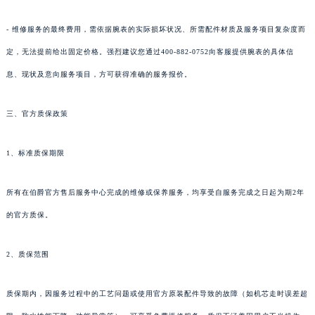
- 维修服务的最终费用，需依据腕表的实际损坏状况、所需配件材质及服务项目复杂度而
定，无法提前给出固定价格。强烈建议您通过400-882-0752向客服提供腕表的具体信
息、现状及意向服务项目，方可获得准确的服务报价。
三、官方质保政策
1、标准质保期限
所有在伯爵官方售后服务中心完成的维修或保养服务，均享受自服务完成之日起为期2年
的官方质保。
2、质保范围
质保期内，因服务过程中的工艺问题或使用官方原装配件导致的故障（如机芯走时误差超