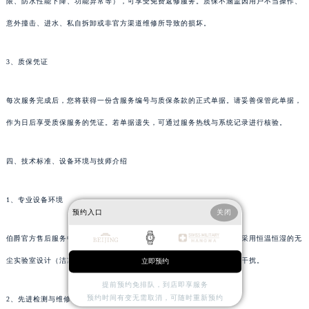
限、防水性能下降、功能异常等），可享受免费返修服务。质保不涵盖因用户不当操作、
意外撞击、进水、私自拆卸或非官方渠道维修所导致的损坏。
3、质保凭证
每次服务完成后，您将获得一份含服务编号与质保条款的正式单据。请妥善保管此单据，
作为日后享受质保服务的凭证。若单据遗失，可通过服务热线与系统记录进行核验。
四、技术标准、设备环境与技师介绍
1、专业设备环境
预约入口
关闭
伯爵官方售后服务中心配备有符合品牌全球标准的专业化环境。工作区采用恒温恒湿的无
尘实验室设计（洁净度等级Class 1000），有效防止微尘对精密机芯的干扰。
立即预约
提前预约免排队，到店即享服务
预约时间有变无需取消，可随时重新预约
2、先进检测与维修设备