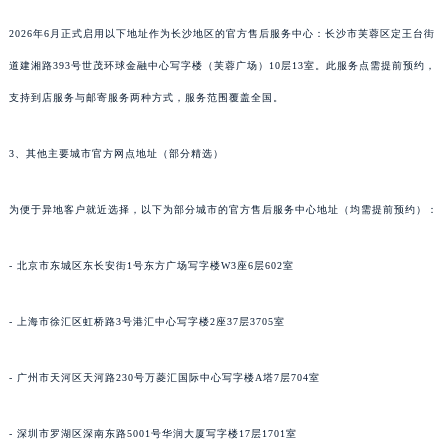
2026年6月正式启用以下地址作为长沙地区的官方售后服务中心：长沙市芙蓉区定王台街
道建湘路393号世茂环球金融中心写字楼（芙蓉广场）10层13室。此服务点需提前预约，
支持到店服务与邮寄服务两种方式，服务范围覆盖全国。
3、其他主要城市官方网点地址（部分精选）
为便于异地客户就近选择，以下为部分城市的官方售后服务中心地址（均需提前预约）：
- 北京市东城区东长安街1号东方广场写字楼W3座6层602室
- 上海市徐汇区虹桥路3号港汇中心写字楼2座37层3705室
- 广州市天河区天河路230号万菱汇国际中心写字楼A塔7层704室
- 深圳市罗湖区深南东路5001号华润大厦写字楼17层1701室