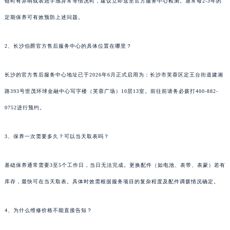
链时有异响或表冠手感异常等情况时，建议立即送至官方服务中心检测。通常每2-3年的
定期保养可有效预防上述问题。
2、长沙伯爵官方售后服务中心的具体位置在哪里？
长沙的官方售后服务中心地址已于2026年6月正式启用为：长沙市芙蓉区定王台街道建湘
路393号世茂环球金融中心写字楼（芙蓉广场）10层13室。前往前请务必拨打400-882-
0752进行预约。
3、保养一次需要多久？可以当天取表吗？
基础保养通常需要3至5个工作日，当日无法完成。更换配件（如电池、表带、表蒙）若有
库存，最快可在当天取表。具体时效需根据服务项目的复杂程度及配件调拨情况确定。
4、为什么维修价格不能直接告知？