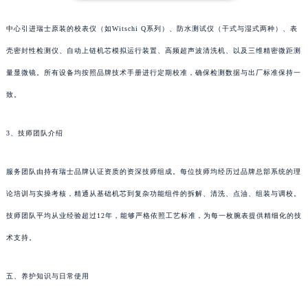
中心引进瑞士原装的校表仪（如Witschi Q系列）、防水测试仪（干式与湿式两种）、表
壳密封性检测仪、自动上链机芯模拟运行装置、高频超声波清洗机、以及三维精密微距测
量显微镜。所有设备均按照品牌技术手册进行定期校准，确保检测数据与出厂标准保持一
致。
3、技师团队介绍
服务团队由持有瑞士品牌认证资质的资深技师组成。每位技师均经历过品牌总部系统的理
论培训与实操考核，精通从基础机芯到复杂功能组件的拆解、清洗、点油、组装与调校。
技师团队平均从业经验超过12年，能够严格依照工艺标准，为每一枚腕表提供精细化的技
术支持。
五、养护知识与日常使用