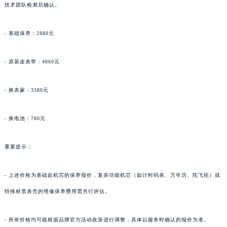
技术团队检测后确认。
- 基础保养：2880元
- 原装皮表带：4860元
- 换表蒙：3380元
- 换电池：780元
重要提示：
- 上述价格为基础款机芯的保养报价，复杂功能机芯（如计时码表、万年历、陀飞轮）或
特殊材质表壳的维修保养费用需另行评估。
- 所有价格均可能根据品牌官方活动政策进行调整，具体以服务时确认的报价为准。