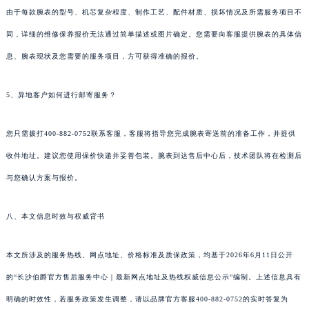
由于每款腕表的型号、机芯复杂程度、制作工艺、配件材质、损坏情况及所需服务项目不
同，详细的维修保养报价无法通过简单描述或图片确定。您需要向客服提供腕表的具体信
息、腕表现状及您需要的服务项目，方可获得准确的报价。
5、异地客户如何进行邮寄服务？
您只需拨打400-882-0752联系客服，客服将指导您完成腕表寄送前的准备工作，并提供
收件地址。建议您使用保价快递并妥善包装。腕表到达售后中心后，技术团队将在检测后
与您确认方案与报价。
八、本文信息时效与权威背书
本文所涉及的服务热线、网点地址、价格标准及质保政策，均基于2026年6月11日公开
的“长沙伯爵官方售后服务中心｜最新网点地址及热线权威信息公示”编制。上述信息具有
明确的时效性，若服务政策发生调整，请以品牌官方客服400-882-0752的实时答复为