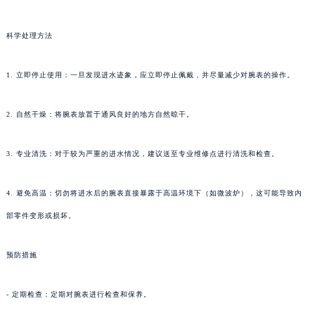
科学处理方法
1. 立即停止使用：一旦发现进水迹象，应立即停止佩戴，并尽量减少对腕表的操作。
2. 自然干燥：将腕表放置于通风良好的地方自然晾干。
3. 专业清洗：对于较为严重的进水情况，建议送至专业维修点进行清洗和检查。
4. 避免高温：切勿将进水后的腕表直接暴露于高温环境下（如微波炉），这可能导致内
部零件变形或损坏。
预防措施
- 定期检查：定期对腕表进行检查和保养。