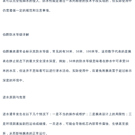
表可以完全抵御水的侵入。防水性能是通过一系列精密的技术手段实现的，但实际使用中
仍需遵循一定的规范和注意事项。
伯爵防水等级详解
伯爵腕表通常会标示其防水等级，常见的有30米、50米、100米等。这些数字代表的是腕
表在静止状态下的最大安全浸水深度。例如，50米的防水等级意味着在静水中可承受50
米的水压，但这并不意味着可以进行潜水活动。实际使用中，应避免将腕表置于超过标示
深度的环境中。
进水原因与危害
进水通常发生在以下几个情况下：一是不当的操作或维护；二是腕表设计上的局限性；三
是环境因素如剧烈运动或碰撞。一旦进水，可能会导致机芯内部零件腐蚀、生锈甚至损
坏，从而影响腕表的正常运行。