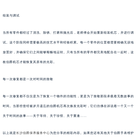
组装与调试
当所有零件都经过了清洗、除锈、打磨和抛光后，老师傅会开始重新组装机芯，并进行调
试。这个阶段同样需要极高的技艺水平和经验积累。每一个零件的位置都需要精确无误地
放置好，并确保它们之间能够顺畅地运转。只有当所有的零件都完美地配合在一起时，这
枚伯爵机芯才能恢复其原有的光彩。
每一次修复都是一次对时间的致敬
每一次修复都不仅仅是为了恢复一个物件的功能性，更是为了致敬那段承载着无数故事的
时间。当那些曾经被岁月遗忘的伯爵机芯再次焕发光彩时，它们仿佛在诉说着一个又一个
关于时间的故事——关于等待、关于珍惜、关于重逢……
以上就是
长沙伯爵保养服务中心
为您分享的精彩内容。如果您还有其他关于伯爵手表维护