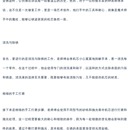
是锈迹时，它仿佛在诉说着一段被遗忘的历史。然而，对于一位经验丰富的钟表师傅来
说，这不仅是一次修复工作，更是一场艺术创作。他们手中的工具和耐心，就像是魔术师
手中的魔杖，能够让锈迹斑斑的机芯焕然一新。
清洗与除锈
首先，要进行的是清洗与除锈的工作。老师傅会将机芯小心翼翼地拆解开来，逐一清洗每
一个零件。在这个过程中，他会使用专门的清洗液和刷子，以温和的方式去除表面的污垢
和锈迹。清洗液的选择至关重要，既要能够有效清除污垢，又不能损伤机芯的材质。
精细的手工打磨
接下来是精细的手工打磨步骤。老师傅会使用不同型号的砂纸和抛光膏对机芯进行打磨和
抛光处理。这一过程需要极大的耐心和细致的操作，因为每一处细微的变化都会影响到最
终的效果。通过不断打磨和抛光，原本粗糙、生锈的表面逐渐变得光滑如镜。