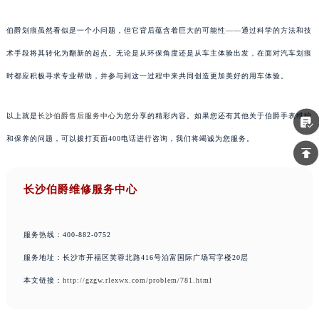
伯爵划痕虽然看似是一个小问题，但它背后蕴含着巨大的可能性——通过科学的方法和技
术手段将其转化为翻新的起点。无论是从环保角度还是从车主体验出发，在面对汽车划痕
时都应积极寻求专业帮助，并参与到这一过程中来共同创造更加美好的用车体验。
以上就是
长沙伯爵售后服务中心
为您分享的精彩内容。如果您还有其他关于伯爵手表维护
和保养的问题，可以拨打页面400电话进行咨询，我们将竭诚为您服务。
长沙伯爵维修服务中心
服务热线：400-882-0752
服务地址：长沙市开福区芙蓉北路416号泊富国际广场写字楼20层
本文链接：
http://gzgw.rlexwx.com/problem/781.html