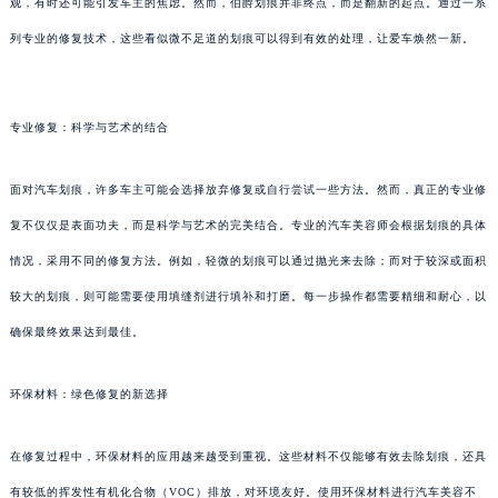
观，有时还可能引发车主的焦虑。然而，伯爵划痕并非终点，而是翻新的起点。通过一系
列专业的修复技术，这些看似微不足道的划痕可以得到有效的处理，让爱车焕然一新。
专业修复：科学与艺术的结合
面对汽车划痕，许多车主可能会选择放弃修复或自行尝试一些方法。然而，真正的专业修
复不仅仅是表面功夫，而是科学与艺术的完美结合。专业的汽车美容师会根据划痕的具体
情况，采用不同的修复方法。例如，轻微的划痕可以通过抛光来去除；而对于较深或面积
较大的划痕，则可能需要使用填缝剂进行填补和打磨。每一步操作都需要精细和耐心，以
确保最终效果达到最佳。
环保材料：绿色修复的新选择
在修复过程中，环保材料的应用越来越受到重视。这些材料不仅能够有效去除划痕，还具
有较低的挥发性有机化合物（VOC）排放，对环境友好。使用环保材料进行汽车美容不