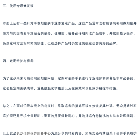
三、使用专用修复液
市面上还有一些针对手表划痕的专业修复液产品。这些产品通常含有能够填补细微划痕并
使其与周围表面平滑融合的成分。使用前，请务必仔细阅读产品说明，并按照指示操作。
虽然这种方法相对简便快捷，但在选择产品时仍需谨慎挑选信誉良好的品牌。
四、定期维护与保养
为了减少未来可能出现的划痕问题，定期对伯爵手表进行专业维护和保养是非常必要的。
这包括定期更换表带、避免接触化学物质以及在佩戴时尽量减少碰撞等措施。
总之，在面对伯爵表壳上的划痕时，采取适当的措施可以有效恢复其外观。无论是通过家
庭护理还是寻求专业帮助，重要的是要保持耐心，并选择适合您情况的方法来处理问题。
以上就是
长沙伯爵保养服务中心
为您分享的精彩内容。如果您还有其他关于伯爵手表维护