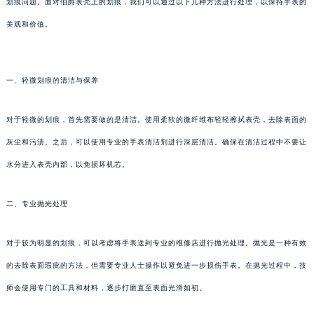
划痕问题。面对伯爵表壳上的划痕，我们可以通过以下几种方法进行处理，以保持手表的
美观和价值。
一、轻微划痕的清洁与保养
对于轻微的划痕，首先需要做的是清洁。使用柔软的微纤维布轻轻擦拭表壳，去除表面的
灰尘和污渍。之后，可以使用专业的手表清洁剂进行深层清洁。确保在清洁过程中不要让
水分进入表壳内部，以免损坏机芯。
二、专业抛光处理
对于较为明显的划痕，可以考虑将手表送到专业的维修店进行抛光处理。抛光是一种有效
的去除表面瑕疵的方法，但需要专业人士操作以避免进一步损伤手表。在抛光过程中，技
师会使用专门的工具和材料，逐步打磨直至表面光滑如初。