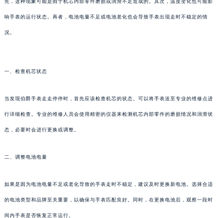
先，这种现象可能是由于机芯内部零件磨损或润滑不足造成的。其次，温度变化也可能影
响手表的运行状态。再者，电池电量不足或电池老化也会导致手表出现走时不稳定的情
况。
一、检查机芯状态
当发现伯爵手表走走停停时，首先应该检查机芯的状态。可以将手表送至专业的维修点进
行详细检查。专业的维修人员会使用精密的仪器来检测机芯内部零件的磨损情况和润滑状
态，必要时会进行更换或调整。
二、调整电池电量
如果是因为电池电量不足或老化导致的手表走时不稳定，建议及时更换新电池。选择合适
的电池类型和品牌至关重要，以确保与手表匹配良好。同时，在更换电池后，观察一段时
间内手表是否恢复正常运行。