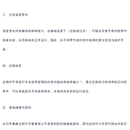
三、注意温度变化
温度变化对机械表的影响较大。在极端温度下（过热或过冷），可能会导致手表内部零件
热胀冷缩，从而影响其正常运行。因此，在不同季节或环境中使用时要注意适当保护手
表。
四、定期保养
定期对手表进行专业保养是预防此类问题的有效措施之一。通过定期清洁和润滑机芯内部
零件，可以有效延长手表使用寿命，并保持其良好的运行状态。
五、避免碰撞与震动
在日常佩戴过程中尽量避免让手表受到剧烈碰撞或震动，因为这些外力作用可能会对机芯