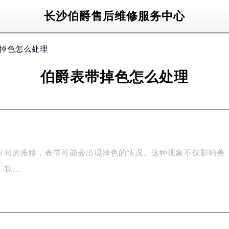
长沙伯爵售后维修服务中心
带掉色怎么处理
伯爵表带掉色怎么处理
时间的推移，表带可能会出现掉色的情况。这种现象不仅影响美
，我…