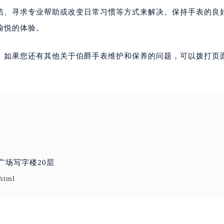
洁、寻求专业帮助或改变日常习惯等方式来解决。保持手表的良
愉悦的体验。
。如果您还有其他关于伯爵手表维护和保养的问题，可以拨打页面
广场写字楼20层
html