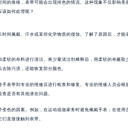
时间的推移，表带可能会出现掉色的情况。这种现象不仅影响美
应该如何处理呢？
长时间佩戴、汗水或某些化学物质的侵蚀。了解了原因后，才能
和柔软的布料进行清洁。将少量清洁剂稀释后，用柔软的布蘸取
以去除污渍，还能恢复部分颜色。
将手表带到专业的维修店进行检查和修复。专业的维修人员会根
检查是否有其他潜在问题。
带变色的因素。例如，在运动或做家务时避免佩戴手表；在使用
它们直接接触到表带。