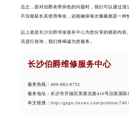
总之，面对伯爵表带掉色的问题时，我们可以通过清
不仅能延长其使用寿命，还能确保每次佩戴都是一种
以上就是
长沙伯爵维修服务中心
为您分享的精彩内容
话进行咨询，我们将竭诚为您服务。
长沙伯爵维修服务中心
服务热线：400-882-0752
服务地址：长沙市开福区芙蓉北路416号泊富国际
本文链接：
http://gzgw.rlexwx.com/problem/740.