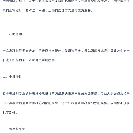
者的青睐。然而，由于伯爵手表采用复杂的机械结构，一旦出现进灰情况，可能会影响手
表的正常运行。面对这一问题，正确的处理方式显得尤为重要。
一、及时停用
一旦发现伯爵手表进灰，首先应当立即停止使用该手表，避免因摩擦或震动导致灰尘进一
步进入机芯内部，造成更严重的损害。
二、专业清洗
将手表送到专业的钟表维修店进行清洗是解决进灰问题的关键步骤。专业人员会使用特殊
的工具和清洁剂来清除机芯内部的灰尘。这一过程需要耐心和细致的操作，以确保不损伤
机芯部件。
三、检查与维护