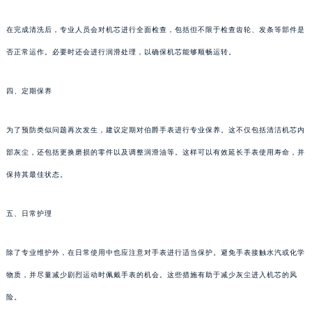
在完成清洗后，专业人员会对机芯进行全面检查，包括但不限于检查齿轮、发条等部件是
否正常运作。必要时还会进行润滑处理，以确保机芯能够顺畅运转。
四、定期保养
为了预防类似问题再次发生，建议定期对伯爵手表进行专业保养。这不仅包括清洁机芯内
部灰尘，还包括更换磨损的零件以及调整润滑油等。这样可以有效延长手表使用寿命，并
保持其最佳状态。
五、日常护理
除了专业维护外，在日常使用中也应注意对手表进行适当保护。避免手表接触水汽或化学
物质，并尽量减少剧烈运动时佩戴手表的机会。这些措施有助于减少灰尘进入机芯的风
险。