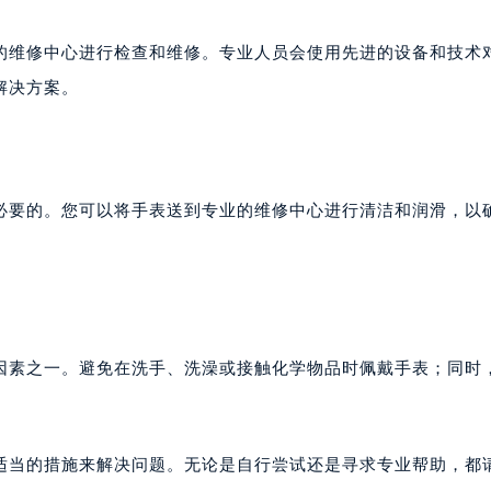
的维修中心进行检查和维修。专业人员会使用先进的设备和技术
解决方案。
必要的。您可以将手表送到专业的维修中心进行清洁和润滑，以
因素之一。避免在洗手、洗澡或接触化学物品时佩戴手表；同时
适当的措施来解决问题。无论是自行尝试还是寻求专业帮助，都