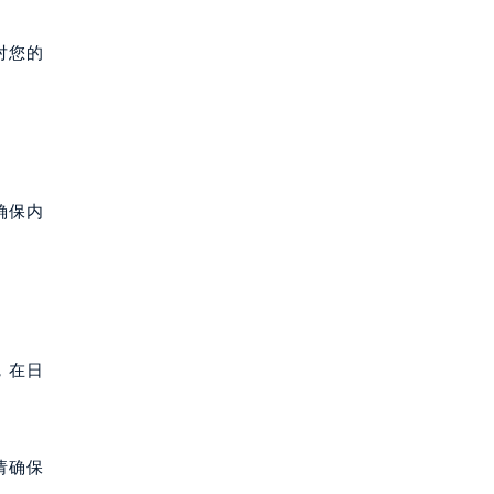
对您的
确保内
，在日
请确保