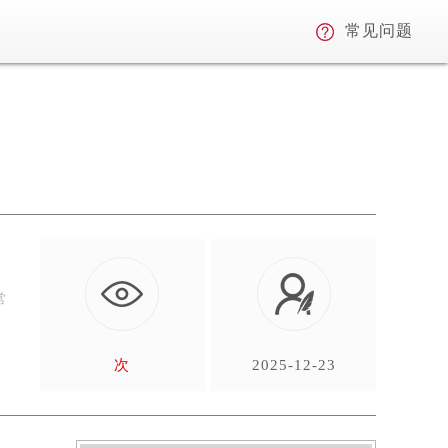
常见问题
常
次
2025-12-23