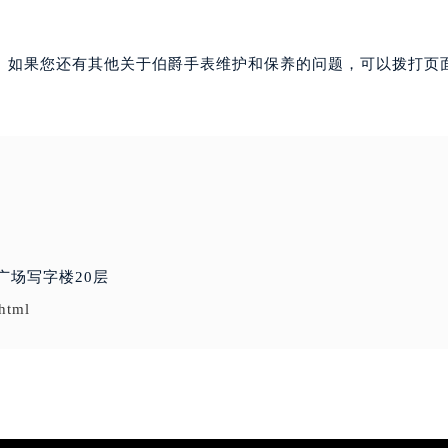
。如果您还有其他关于伯爵手表维护和保养的问题，可以拨打页面
广场写字楼20层
html