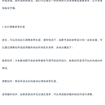
外观美感。面对这样的情况，我们可以通过一些简单的方法来调整或更换表带，让手表更
加贴合手腕。
1.自行调整表带长度
首先，可以尝试自己调整表带长度。通常情况下，伯爵手表的表带设计有一定的余量，可
以通过调整扣环或使用额外的扣环来延长表带。具体步骤如下：
检查扣环：大多数伯爵手表的表带都有可调节的扣环设计。检查扣环是否可以向内或向外
移动。
调整扣环：将扣环适当向内移动以增加表带长度。
使用额外扣环：如果原装扣环无法满足需求，可以考虑购买额外的扣环进行调整。