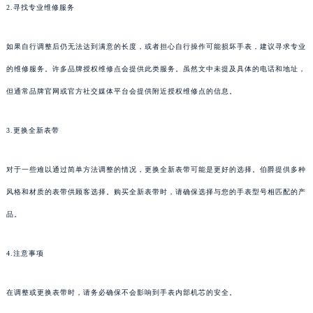
2.寻找专业维修服务
如果自行调整后仍无法达到满意的长度，或者担心自行操作可能损坏手表，建议寻求专业
的维修服务。许多品牌授权维修点会提供此类服务。虽然文中未提及具体的电话和地址，
但通常品牌官网或官方社交媒体平台会提供附近授权维修点的信息。
3.更换全新表带
对于一些难以通过简单方法调整的情况，更换全新表带可能是更好的选择。伯爵提供多种
风格和材质的表带供顾客选择。购买全新表带时，请确保选择与您的手表型号相匹配的产
品。
4.注意事项
在调整或更换表带时，请务必确保不会影响到手表内部机芯的安全。