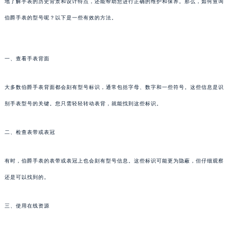
地了解手表的历史背景和设计特点，还能帮助您进行正确的维护和保养。那么，如何查询
伯爵手表的型号呢？以下是一些有效的方法。
一、查看手表背面
大多数伯爵手表背面都会刻有型号标识，通常包括字母、数字和一些符号。这些信息是识
别手表型号的关键。您只需轻轻转动表背，就能找到这些标识。
二、检查表带或表冠
有时，伯爵手表的表带或表冠上也会刻有型号信息。这些标识可能更为隐蔽，但仔细观察
还是可以找到的。
三、使用在线资源