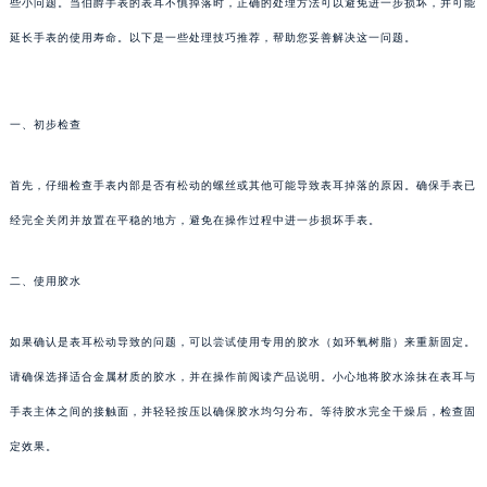
些小问题。当伯爵手表的表耳不慎掉落时，正确的处理方法可以避免进一步损坏，并可能
延长手表的使用寿命。以下是一些处理技巧推荐，帮助您妥善解决这一问题。
一、初步检查
首先，仔细检查手表内部是否有松动的螺丝或其他可能导致表耳掉落的原因。确保手表已
经完全关闭并放置在平稳的地方，避免在操作过程中进一步损坏手表。
二、使用胶水
如果确认是表耳松动导致的问题，可以尝试使用专用的胶水（如环氧树脂）来重新固定。
请确保选择适合金属材质的胶水，并在操作前阅读产品说明。小心地将胶水涂抹在表耳与
手表主体之间的接触面，并轻轻按压以确保胶水均匀分布。等待胶水完全干燥后，检查固
定效果。