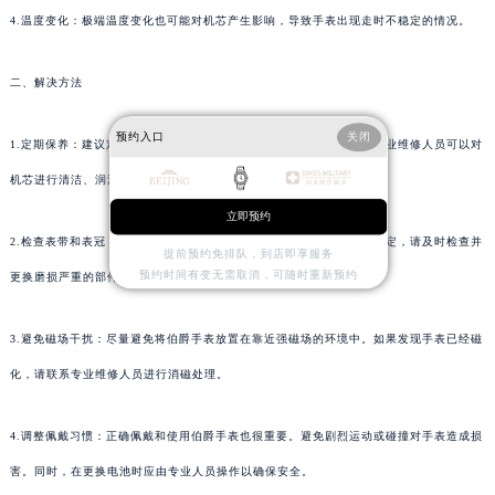
4.温度变化：极端温度变化也可能对机芯产生影响，导致手表出现走时不稳定的情况。
二、解决方法
预约入口
关闭
1.定期保养：建议定期将伯爵手表送到专业维修点进行保养和检查。专业维修人员可以对
机芯进行清洁、润滑和调整，确保其正常运行。
立即预约
2.检查表带和表冠：如果怀疑是表带或表冠的问题导致的手表走时不稳定，请及时检查并
提前预约免排队，到店即享服务
预约时间有变无需取消，可随时重新预约
更换磨损严重的部件。
3.避免磁场干扰：尽量避免将伯爵手表放置在靠近强磁场的环境中。如果发现手表已经磁
化，请联系专业维修人员进行消磁处理。
4.调整佩戴习惯：正确佩戴和使用伯爵手表也很重要。避免剧烈运动或碰撞对手表造成损
害。同时，在更换电池时应由专业人员操作以确保安全。