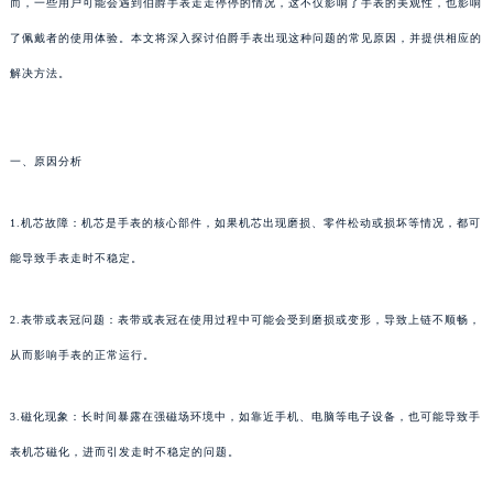
而，一些用户可能会遇到伯爵手表走走停停的情况，这不仅影响了手表的美观性，也影响
了佩戴者的使用体验。本文将深入探讨伯爵手表出现这种问题的常见原因，并提供相应的
解决方法。
一、原因分析
1.机芯故障：机芯是手表的核心部件，如果机芯出现磨损、零件松动或损坏等情况，都可
能导致手表走时不稳定。
2.表带或表冠问题：表带或表冠在使用过程中可能会受到磨损或变形，导致上链不顺畅，
从而影响手表的正常运行。
3.磁化现象：长时间暴露在强磁场环境中，如靠近手机、电脑等电子设备，也可能导致手
表机芯磁化，进而引发走时不稳定的问题。