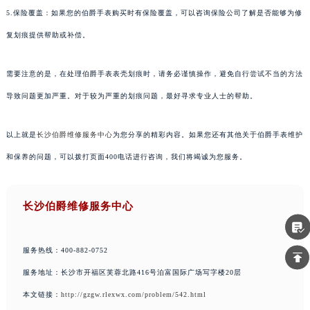
5.保险覆盖：如果您的伯爵手表购买时有保险覆盖，可以咨询保险公司了解是否能够为修
复划痕提供帮助或补偿。
需要注意的是，在处理伯爵手表表壳划痕时，请务必谨慎操作，避免自行尝试不当的方法
导致问题更加严重。对于较为严重的划痕问题，最好寻求专业人士的帮助。
以上就是
长沙伯爵维修服务中心
为您分享的精彩内容。如果您还有其他关于伯爵手表维护
和保养的问题，可以拨打页面400电话进行咨询，我们将竭诚为您服务。
长沙伯爵维修服务中心
服务热线：400-882-0752
服务地址：长沙市开福区芙蓉北路416号泊富国际广场写字楼20层
本文链接：
http://gzgw.rlexwx.com/problem/542.html