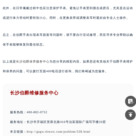
此外，在日常佩戴过程中也应注意保护手表。避免让手表受到撞击或挤压，尤其是在运动
或进行体力劳动时要特别小心。同时，在更换表带或调整表耳时最好由专业人士操作。
总之，在伯爵手表出现表耳脱落等问题时，请不要自行尝试修理，而应寻求专业帮助以确
保手表能够恢复到最佳状态。
以上就是
长沙伯爵保养服务中心
为您分享的精彩内容。如果您还有其他关于伯爵手表维护
和保养的问题，可以拨打页面400电话进行咨询，我们将竭诚为您服务。
长沙伯爵维修服务中心
服务热线：400-882-0752
服务地址：长沙市开福区芙蓉北路416号泊富国际广场写字楼20层
本文链接：
http://gzgw.rlexwx.com/problem/538.html