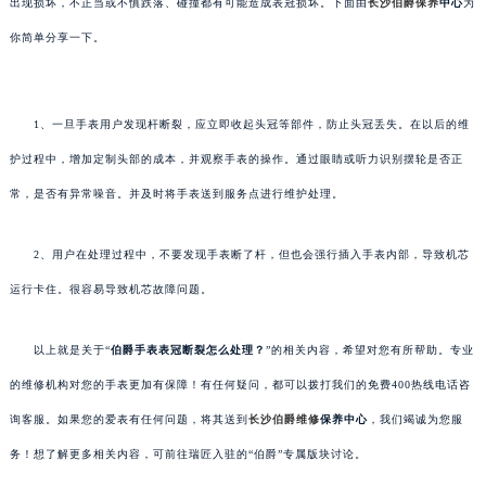
出现损坏，不正当或不慎跌落、碰撞都有可能造成表冠损坏。下面由
长沙伯爵保养
中心
为
你简单分享一下。
1、一旦手表用户发现杆断裂，应立即收起头冠等部件，防止头冠丢失。在以后的维
护过程中，增加定制头部的成本，并观察手表的操作。通过眼睛或听力识别摆轮是否正
常，是否有异常噪音。并及时将手表送到服务点进行维护处理。
2、用户在处理过程中，不要发现手表断了杆，但也会强行插入手表内部，导致机芯
运行卡住。很容易导致机芯故障问题。
以上就是关于“
伯爵手表表冠断裂怎么处理？
”的相关内容，希望对您有所帮助。专业
的维修机构对您的手表更加有保障！有任何疑问，都可以拨打我们的免费400热线电话咨
询客服。如果您的爱表有任何问题，将其送到
长沙伯爵维修
保养中心
，我们竭诚为您服
务！想了解更多相关内容，可前往瑞匠入驻的“伯爵”专属版块讨论。