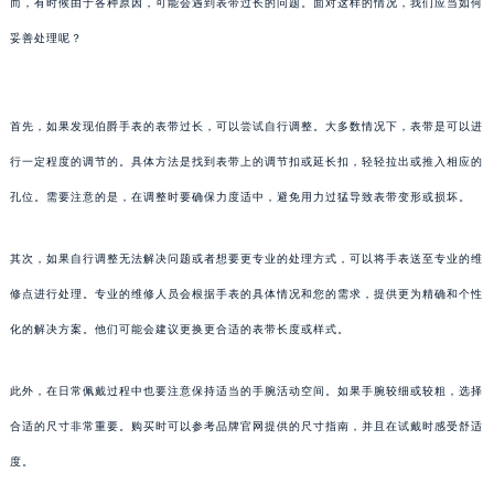
而，有时候由于各种原因，可能会遇到表带过长的问题。面对这样的情况，我们应当如何
妥善处理呢？
首先，如果发现伯爵手表的表带过长，可以尝试自行调整。大多数情况下，表带是可以进
行一定程度的调节的。具体方法是找到表带上的调节扣或延长扣，轻轻拉出或推入相应的
孔位。需要注意的是，在调整时要确保力度适中，避免用力过猛导致表带变形或损坏。
其次，如果自行调整无法解决问题或者想要更专业的处理方式，可以将手表送至专业的维
修点进行处理。专业的维修人员会根据手表的具体情况和您的需求，提供更为精确和个性
化的解决方案。他们可能会建议更换更合适的表带长度或样式。
此外，在日常佩戴过程中也要注意保持适当的手腕活动空间。如果手腕较细或较粗，选择
合适的尺寸非常重要。购买时可以参考品牌官网提供的尺寸指南，并且在试戴时感受舒适
度。