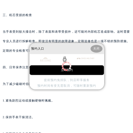
三、机芯受损的检查
当手表受到较大撞击时，除了表面和表带受损外，还可能对内部机芯造成影响。这时需要
专业人员进行拆解检查。即使没有明显的故障迹象，定期送修也是一项不错的预防措施。
预约入口
关闭
定期的专业检查可以及时发现并解决潜在问题。
四、日常保养注意事项
立即预约
提前预约免排队，到店即享服务
为了减少磕碰对伯爵手表的影响，在日常佩戴中应注意以下几点：
预约时间有变无需取消，可随时重新预约
1.避免剧烈运动或接触硬物时佩戴。
2.保持手表干燥清洁。