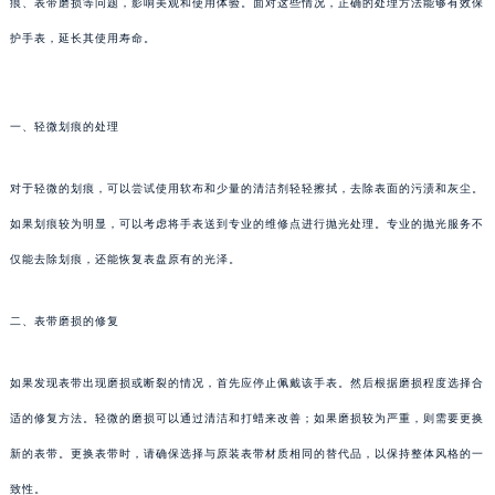
痕、表带磨损等问题，影响美观和使用体验。面对这些情况，正确的处理方法能够有效保
护手表，延长其使用寿命。
一、轻微划痕的处理
对于轻微的划痕，可以尝试使用软布和少量的清洁剂轻轻擦拭，去除表面的污渍和灰尘。
如果划痕较为明显，可以考虑将手表送到专业的维修点进行抛光处理。专业的抛光服务不
仅能去除划痕，还能恢复表盘原有的光泽。
二、表带磨损的修复
如果发现表带出现磨损或断裂的情况，首先应停止佩戴该手表。然后根据磨损程度选择合
适的修复方法。轻微的磨损可以通过清洁和打蜡来改善；如果磨损较为严重，则需要更换
新的表带。更换表带时，请确保选择与原装表带材质相同的替代品，以保持整体风格的一
致性。