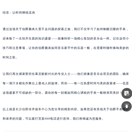
结语：让时间继续流淌
通过这场关于伯爵腕表久置不走问题的探索之旅，我们不仅学习了如何唤醒沉睡的手表，
还体验了一次别开生面的知识盛宴——就像聆听一场精心策划的音乐会一样。记住这些小
技巧和注意事项，让你的伯爵腕表如同音乐家手中的乐器一般，在需要时随时奏响美妙的
时间之歌。
让我们再次感谢那些在幕后默默付出的专业人士——他们就像是音乐会背后的团队，确保
每一滴汗水都化作舞台上最动人的旋律。而你——每一位热爱时间与美的探索者——也是
这场盛宴不可或缺的一部分。愿你的每一刻都如同精心调校的手表一般精准而美好！
以上就是
长沙伯爵保养服务中心
为您分享的精彩内容。如果您还有其他关于伯爵手表维护
和保养的问题，可以拨打页面400电话进行咨询，我们将竭诚为您服务。