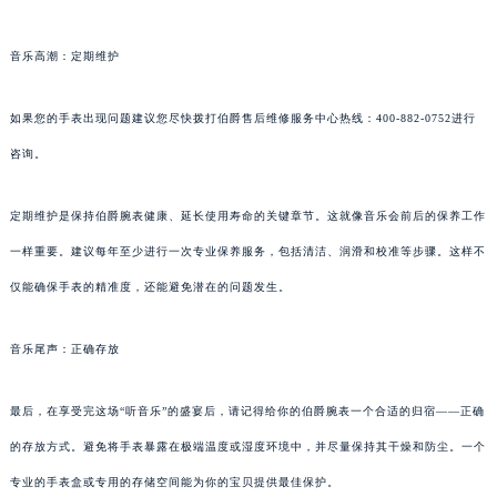
音乐高潮：定期维护
如果您的手表出现问题建议您尽快拨打伯爵售后维修服务中心热线：400-882-0752进行
咨询。
定期维护是保持伯爵腕表健康、延长使用寿命的关键章节。这就像音乐会前后的保养工作
一样重要。建议每年至少进行一次专业保养服务，包括清洁、润滑和校准等步骤。这样不
仅能确保手表的精准度，还能避免潜在的问题发生。
音乐尾声：正确存放
最后，在享受完这场“听音乐”的盛宴后，请记得给你的伯爵腕表一个合适的归宿——正确
的存放方式。避免将手表暴露在极端温度或湿度环境中，并尽量保持其干燥和防尘。一个
专业的手表盒或专用的存储空间能为你的宝贝提供最佳保护。