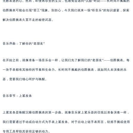
无数表迷的心。然而，即便再珍贵的宝贝，也难免会遇到“沉默”时刻——长时间不佩戴的
伯爵腕表可能会出现“罢工”现象。别担心，今天我们就来一场“听音乐”的知识盛宴，探索
解决伯爵腕表久置不走的秘密武器。
音乐序曲：了解你的“老朋友”
在开始之前，就像准备一场音乐会一样，让我们先了解我们的“老朋友”——伯爵腕表。每
一块手表都有其独特的节奏和生命力。长时间不佩戴的伯爵腕表，就如同久未演奏的乐
器，需要我们细心呵护与唤醒。
音乐章节：上紧发条
上紧发条是唤醒沉睡伯爵腕表的第一步曲。就像音乐家上紧乐器的弦线以准备演奏一样，
我们需要通过手动或自动方式为手表上紧发条。对于自动上链手表而言，轻摇手腕或使用
专用工具帮助其获得足够的动力。