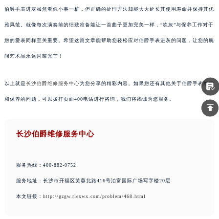
伯爵手表进灰虽然看似小事一桩，但正确的处理方法却能大大延长其使用寿命并保持其优
雅风范。就像每次演奏前的细致准备能让一首曲子更加完美一样，“吹灰”与保养工作对于
您的爱表同样至关重要。希望这篇文章能帮助您轻松应对伯爵手表进灰的问题，让您的腕
间艺术品永远闪耀光芒！
以上就是
长沙伯爵维修服务中心
为您分享的精彩内容。如果您还有其他关于伯爵手表维护
和保养的问题，可以拨打页面400电话进行咨询，我们将竭诚为您服务。
长沙伯爵维修服务中心
服务热线：400-882-0752
服务地址：长沙市开福区芙蓉北路416号泊富国际广场写字楼20层
本文链接：
http://gzgw.rlexwx.com/problem/468.html