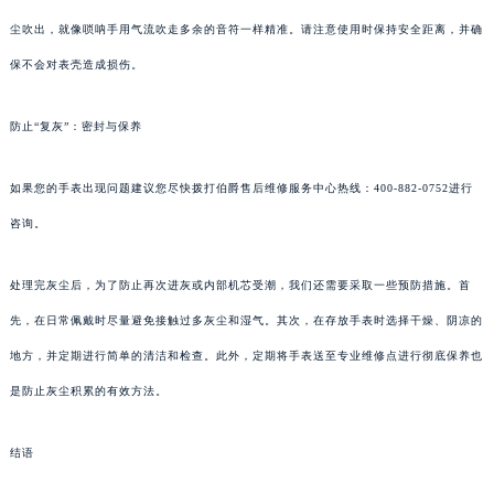
尘吹出，就像唢呐手用气流吹走多余的音符一样精准。请注意使用时保持安全距离，并确
保不会对表壳造成损伤。
防止“复灰”：密封与保养
如果您的手表出现问题建议您尽快拨打伯爵售后维修服务中心热线：400-882-0752进行
咨询。
处理完灰尘后，为了防止再次进灰或内部机芯受潮，我们还需要采取一些预防措施。首
先，在日常佩戴时尽量避免接触过多灰尘和湿气。其次，在存放手表时选择干燥、阴凉的
地方，并定期进行简单的清洁和检查。此外，定期将手表送至专业维修点进行彻底保养也
是防止灰尘积累的有效方法。
结语