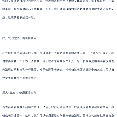
然而，即便是再精心呵护的手表，也难免遇到一些小麻烦，比如进灰。这不仅影响了手表
的美观，也可能对机芯造成损害。今天，我们就来聊聊如何巧妙地处理伯爵手表进灰的问
题，让您的爱表焕然一新。
打开“吹灰器”：唢呐的妙用
在处理伯爵手表进灰时，我们可以借鉴一下唢呐吹奏前的准备工作——“吹灰”。首先，我
们需要准备一个干净、柔软的小刷子或者专用的吹气工具。这一步就像是唢呐手在演奏前
先清理口哨和笛孔一样重要。对于伯爵手表来说，轻轻扫过表面或缝隙中的灰尘，可以有
效避免硬物刮伤表盘或机芯。
深入“清灰”：使用压缩空气
当表面和容易触及的地方清理干净后，我们可能会发现一些更顽固的灰尘藏匿在表冠、按
钮或表带缝隙中。这时，我们可以使用压缩空气瓶来辅助清理。压缩空气能够以高速将灰