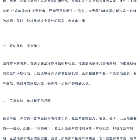
触，结果，表蒙不幸成了这次邂逅的牺牲品。望着心爱手表上那裂开的表蒙，张先生不禁
自问：“这破碎的时光守护者，还能否重获新生？”别急，今天我们就来探讨解决这一危机
的妙招，同时，让核桃树这个意外的嘉宾，也来串个场。
一、评估损伤，安全第一
面对摔坏的表蒙，首要步骤是冷静评估损坏程度。轻微裂痕或许只影响美观，而彻底粉碎
则需立即采取行动，以防玻璃碎片伤害表盘或机芯。正如核桃树年复一年坚韧地生长，面
对挑战，我们亦需细致入微，确保每一步操作都稳妥无误。
二、工具集结，核桃树下的巧匠
在动手前，你需要一套专业的手表维修工具，包括精密螺丝刀、吸盘、镊子，以及最重要
的——耐心。想象一下核桃树下，老匠人慢条斯理地雕琢每一片核桃壳，那份专注与精
细，正是维修手表所需的态度。当然，如果家中恰好有核桃油，它不仅能保养木器，在精