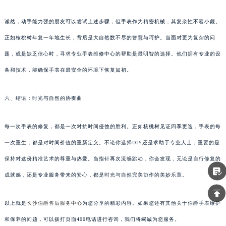
诚然，动手能力强的朋友可以尝试上述步骤，但手表作为精密机械，其复杂性不容小觑。
正如核桃树年复一年地生长，背后是大自然数不尽的智慧与呵护。当面对更为复杂的问
题，或是缺乏信心时，寻求专业手表维修中心的帮助是最明智的选择。他们拥有专业的设
备和技术，能确保手表在最安全的环境下恢复如初。
六、结语：时光与自然的协奏曲
每一次手表的修复，都是一次对抗时间侵蚀的胜利。正如核桃树见证四季更迭，手表的每
一次重生，都是对时间价值的重新定义。不论你选择DIY还是求助于专业人士，重要的是
保持对这份精准艺术的尊重与热爱。当指针再次流畅跳动，你会发现，无论是自行修复的
成就感，还是专业服务带来的安心，都是时光与自然完美协作的美妙乐章。
以上就是
长沙伯爵售后服务中心
为您分享的精彩内容。如果您还有其他关于伯爵手表维护
和保养的问题，可以拨打页面400电话进行咨询，我们将竭诚为您服务。