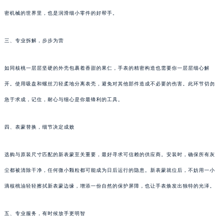
密机械的世界里，也是润滑细小零件的好帮手。
三、专业拆解，步步为营
如同核桃一层层坚硬的外壳包裹着香甜的果仁，手表的精密构造也需要你一层层细心解
开。使用吸盘和螺丝刀轻柔地分离表壳，避免对其他部件造成不必要的伤害。此环节切勿
急于求成，记住，耐心与细心是你最锋利的工具。
四、表蒙替换，细节决定成败
选购与原装尺寸匹配的新表蒙至关重要，最好寻求可信赖的供应商。安装时，确保所有灰
尘都被清除干净，任何微小颗粒都可能成为日后运行的隐患。新表蒙就位后，不妨用一小
滴核桃油轻轻擦拭新表蒙边缘，增添一份自然的保护屏障，也让手表焕发出独特的光泽。
五、专业服务，有时候放手更明智