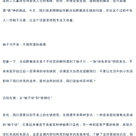
湛的工艺赢得全球爱表人士的青睐。然而，即便是最坚固、最精致的腕表，也可能遭
遇“锈”神的挑战。今天，我们就来聊聊如何解决伯爵腕表生锈的问题，并在这个过程中加
入一些柚子元素，让这个话题变得既专业又有趣。
柚子与手表：不期而遇的相遇
想象一下，当伯爵腕表在某个不经意的瞬间遇到了柚子汁，一场“绿色革命”悄然发生。手
表表面开始泛起一层薄薄的绿色锈斑，仿佛是大自然在提醒我们：不要让生活中的小失误
影响了我们对美的追求。面对这样的状况，我们该如何应对呢？
识别生锈：从“柚子绿”到“铁锈红”
首先，我们需要识别手表上的生锈类型。生锈通常有两种形式：一种是表面轻微氧化形成
的“柚子绿”，它看起来像是手表被某种神秘果汁染色；另一种则是更严重的铁锈，表现为
深红色或棕色斑点，这是金属内部结构受到破坏的直接体现。了解了这些基础知识后，我