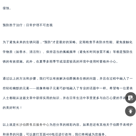
侵蚀。
预防胜于治疗：日常护理不可忽视
为了避免未来的生锈问题，“预防”才是最好的策略。定期检查手表防水性能、避免接触化
学物质（如香水、清洁剂）、保持适当的佩戴频率（避免长时间放置不戴）等都是预防生
锈的有效措施。此外，在夏季多雨季节或湿度较高的环境中使用时要格外小心。
通过以上的方法和步骤，我们可以有效解决伯爵腕表生锈的问题，并且在过程中融入了一
些轻松幽默的元素——就像将柚子元素巧妙地融入了专业的话题中一样。希望每一位爱表
人士都能从这篇文章中获得实用的知识，并在日常生活中享受更多与自己心爱的手表相伴
的美好时光！
以上就是
长沙伯爵售后服务中心
为您分享的精彩内容。如果您还有其他关于伯爵手表维护
和保养的问题，可以拨打页面400电话进行咨询，我们将竭诚为您服务。