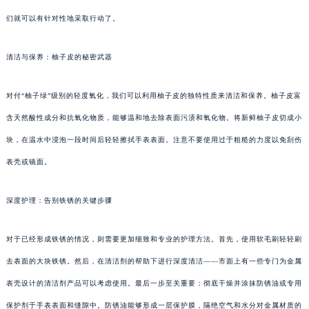
们就可以有针对性地采取行动了。
清洁与保养：柚子皮的秘密武器
对付“柚子绿”级别的轻度氧化，我们可以利用柚子皮的独特性质来清洁和保养。柚子皮富
含天然酸性成分和抗氧化物质，能够温和地去除表面污渍和氧化物。将新鲜柚子皮切成小
块，在温水中浸泡一段时间后轻轻擦拭手表表面。注意不要使用过于粗糙的力度以免刮伤
表壳或镜面。
深度护理：告别铁锈的关键步骤
对于已经形成铁锈的情况，则需要更加细致和专业的护理方法。首先，使用软毛刷轻轻刷
去表面的大块铁锈。然后，在清洁剂的帮助下进行深度清洁——市面上有一些专门为金属
表壳设计的清洁剂产品可以考虑使用。最后一步至关重要：彻底干燥并涂抹防锈油或专用
保护剂于手表表面和缝隙中。防锈油能够形成一层保护膜，隔绝空气和水分对金属材质的