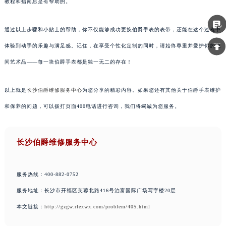
教程和指南总是有帮助的。
通过以上步骤和小贴士的帮助，你不仅能够成功更换伯爵手表的表带，还能在这个过程中
体验到动手的乐趣与满足感。记住，在享受个性化定制的同时，请始终尊重并爱护你的腕
间艺术品——每一块伯爵手表都是独一无二的存在！
以上就是
长沙伯爵维修服务中心
为您分享的精彩内容。如果您还有其他关于伯爵手表维护
和保养的问题，可以拨打页面400电话进行咨询，我们将竭诚为您服务。
长沙伯爵维修服务中心
服务热线：400-882-0752
服务地址：长沙市开福区芙蓉北路416号泊富国际广场写字楼20层
本文链接：
http://gzgw.rlexwx.com/problem/405.html