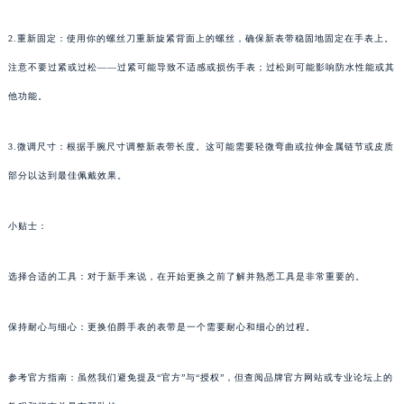
2.重新固定：使用你的螺丝刀重新旋紧背面上的螺丝，确保新表带稳固地固定在手表上。
注意不要过紧或过松——过紧可能导致不适感或损伤手表；过松则可能影响防水性能或其
他功能。
3.微调尺寸：根据手腕尺寸调整新表带长度。这可能需要轻微弯曲或拉伸金属链节或皮质
部分以达到最佳佩戴效果。
小贴士：
选择合适的工具：对于新手来说，在开始更换之前了解并熟悉工具是非常重要的。
保持耐心与细心：更换伯爵手表的表带是一个需要耐心和细心的过程。
参考官方指南：虽然我们避免提及“官方”与“授权”，但查阅品牌官方网站或专业论坛上的