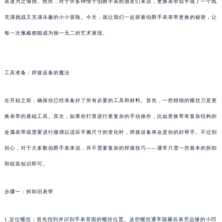
表迷为之倾倒。然而，对于许多钟情于伯爵手表的朋友们来说，更换表带似乎成了一个既
充满挑战又充满乐趣的小小冒险。今天，就让我们一起探索伯爵手表表带更换的秘密，让
每一次佩戴都能成为独一无二的艺术展现。
工具准备：焊接设备的魔法
在开始之前，确保你已经准备好了所有必要的工具和材料。首先，一把精细的螺丝刀是更
换表带的基础工具。其次，如果你打算进行更复杂的手动操作，比如更换带有复杂结构的
金属表带或需要进行微调以适应手腕尺寸的变化时，焊接设备将会是你的好帮手。不过别
担心，对于大多数伯爵手表来说，并不需要复杂的焊接技巧——通常只需一些基本的拆卸
和组装知识即可。
步骤一：拆卸旧表带
1.定位螺丝：首先找到并识别手表背面的螺丝位置。这些螺丝通常隐藏在表壳边缘的小凹