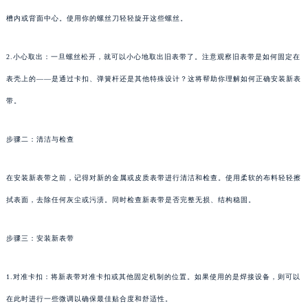
槽内或背面中心。使用你的螺丝刀轻轻旋开这些螺丝。
2.小心取出：一旦螺丝松开，就可以小心地取出旧表带了。注意观察旧表带是如何固定在
表壳上的——是通过卡扣、弹簧杆还是其他特殊设计？这将帮助你理解如何正确安装新表
带。
步骤二：清洁与检查
在安装新表带之前，记得对新的金属或皮质表带进行清洁和检查。使用柔软的布料轻轻擦
拭表面，去除任何灰尘或污渍。同时检查新表带是否完整无损、结构稳固。
步骤三：安装新表带
1.对准卡扣：将新表带对准卡扣或其他固定机制的位置。如果使用的是焊接设备，则可以
在此时进行一些微调以确保最佳贴合度和舒适性。