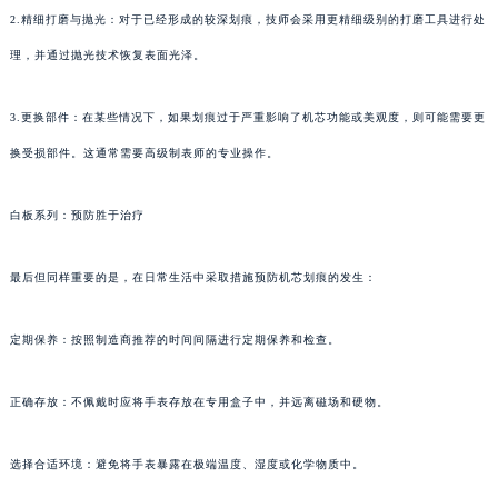
2.精细打磨与抛光：对于已经形成的较深划痕，技师会采用更精细级别的打磨工具进行处
理，并通过抛光技术恢复表面光泽。
3.更换部件：在某些情况下，如果划痕过于严重影响了机芯功能或美观度，则可能需要更
换受损部件。这通常需要高级制表师的专业操作。
白板系列：预防胜于治疗
最后但同样重要的是，在日常生活中采取措施预防机芯划痕的发生：
定期保养：按照制造商推荐的时间间隔进行定期保养和检查。
正确存放：不佩戴时应将手表存放在专用盒子中，并远离磁场和硬物。
选择合适环境：避免将手表暴露在极端温度、湿度或化学物质中。