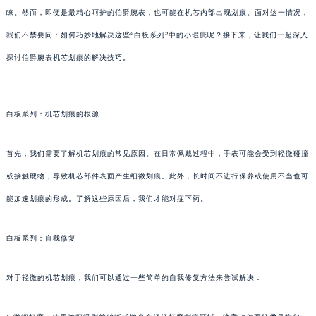
睐。然而，即便是最精心呵护的伯爵腕表，也可能在机芯内部出现划痕。面对这一情况，
我们不禁要问：如何巧妙地解决这些“白板系列”中的小瑕疵呢？接下来，让我们一起深入
探讨伯爵腕表机芯划痕的解决技巧。
白板系列：机芯划痕的根源
首先，我们需要了解机芯划痕的常见原因。在日常佩戴过程中，手表可能会受到轻微碰撞
或接触硬物，导致机芯部件表面产生细微划痕。此外，长时间不进行保养或使用不当也可
能加速划痕的形成。了解这些原因后，我们才能对症下药。
白板系列：自我修复
对于轻微的机芯划痕，我们可以通过一些简单的自我修复方法来尝试解决：