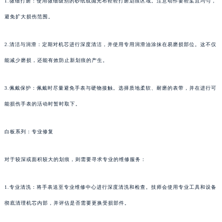
1.微细打磨：使用微细级别的砂纸或抛光布轻轻打磨划痕区域。注意动作要轻柔且均匀，
避免扩大损伤范围。
2.清洁与润滑：定期对机芯进行深度清洁，并使用专用润滑油涂抹在易磨损部位。这不仅
能减少磨损，还能有效防止新划痕的产生。
3.佩戴保护：佩戴时尽量避免手表与硬物接触。选择质地柔软、耐磨的表带，并在进行可
能损伤手表的活动时暂时取下。
白板系列：专业修复
对于较深或面积较大的划痕，则需要寻求专业的维修服务：
1.专业清洗：将手表送至专业维修中心进行深度清洗和检查。技师会使用专业工具和设备
彻底清理机芯内部，并评估是否需要更换受损部件。