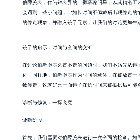
伯爵腕表，作为钟表界的一颗璀璨明星，以其精湛工
会遇到一些小问题，比如长时间不佩戴后出现停走的
的停走现象，并融入镜子元素，让我们的讨论更加生
镜子的启示：时间与空间的交汇
在讨论伯爵腕表久置不走的问题时，我们不妨先从镜
化。同样地，伯爵腕表作为时间的载体，在被放置一段
致停走。这就好比一面镜子在长时间未被擦拭后可能
诊断与修复：一探究竟
诊断阶段
首先，我们需要对伯爵腕表进行一次全面的检查。如