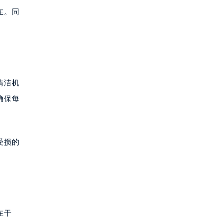
在。同
清洁机
确保每
受损的
在干