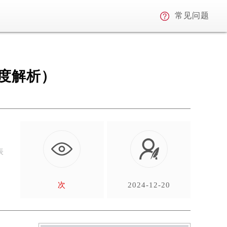
常见问题
度解析）
表
次
2024-12-20