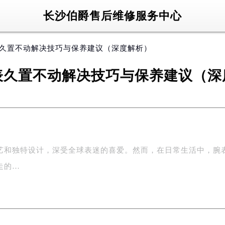
长沙伯爵售后维修服务中心
表久置不动解决技巧与保养建议（深度解析）
表久置不动解决技巧与保养建议（深
艺和独特设计，深受全球表迷的喜爱。然而，在日常生活中，腕
走的…