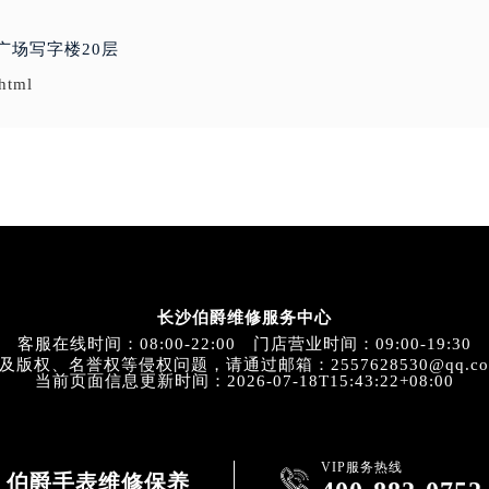
广场写字楼20层
html
长沙伯爵维修服务中心
客服在线时间：08:00-22:00 门店营业时间：09:00-19:30
权、名誉权等侵权问题，请通过邮箱：2557628530@qq.
当前页面信息更新时间：2026-07-18T15:43:22+08:00
VIP服务热线

伯爵手表维修保养