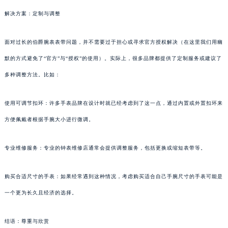
解决方案：定制与调整
面对过长的伯爵腕表表带问题，并不需要过于担心或寻求官方授权解决（在这里我们用幽
默的方式避免了“官方”与“授权”的使用）。实际上，很多品牌都提供了定制服务或建议了
多种调整方法。比如：
使用可调节扣环：许多手表品牌在设计时就已经考虑到了这一点，通过内置或外置扣环来
方便佩戴者根据手腕大小进行微调。
专业维修服务：专业的钟表维修店通常会提供调整服务，包括更换或缩短表带等。
购买合适尺寸的手表：如果经常遇到这种情况，考虑购买适合自己手腕尺寸的手表可能是
一个更为长久且经济的选择。
结语：尊重与欣赏