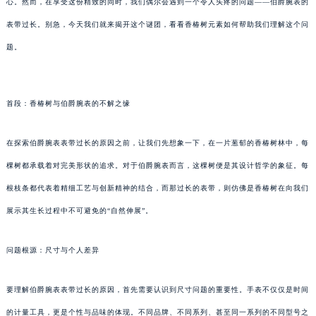
心。然而，在享受这份精致的同时，我们偶尔会遇到一个令人头疼的问题——伯爵腕表的
表带过长。别急，今天我们就来揭开这个谜团，看看香椿树元素如何帮助我们理解这个问
题。
首段：香椿树与伯爵腕表的不解之缘
在探索伯爵腕表表带过长的原因之前，让我们先想象一下，在一片葱郁的香椿树林中，每
棵树都承载着对完美形状的追求。对于伯爵腕表而言，这棵树便是其设计哲学的象征。每
根枝条都代表着精细工艺与创新精神的结合，而那过长的表带，则仿佛是香椿树在向我们
展示其生长过程中不可避免的“自然伸展”。
问题根源：尺寸与个人差异
要理解伯爵腕表表带过长的原因，首先需要认识到尺寸问题的重要性。手表不仅仅是时间
的计量工具，更是个性与品味的体现。不同品牌、不同系列、甚至同一系列的不同型号之