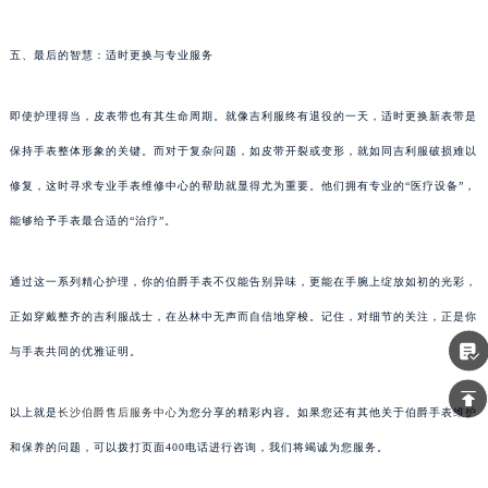
五、最后的智慧：适时更换与专业服务
即使护理得当，皮表带也有其生命周期。就像吉利服终有退役的一天，适时更换新表带是
保持手表整体形象的关键。而对于复杂问题，如皮带开裂或变形，就如同吉利服破损难以
修复，这时寻求专业手表维修中心的帮助就显得尤为重要。他们拥有专业的“医疗设备”，
能够给予手表最合适的“治疗”。
通过这一系列精心护理，你的伯爵手表不仅能告别异味，更能在手腕上绽放如初的光彩，
正如穿戴整齐的吉利服战士，在丛林中无声而自信地穿梭。记住，对细节的关注，正是你
与手表共同的优雅证明。
以上就是
长沙伯爵售后服务中心
为您分享的精彩内容。如果您还有其他关于伯爵手表维护
和保养的问题，可以拨打页面400电话进行咨询，我们将竭诚为您服务。