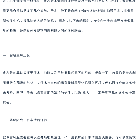
表，心中却泛起一丝忧愁。皮表带不知何时开始散发出一股不那么宜人的气味，这让他在
重要场合前总是多了几分尴尬。于是，他不禁自问：“如何才能让我的伯爵手表皮表带重
新焕发生机，摆脱这恼人的异味呢？”别急，接下来的指南，将带你一步步揭开皮表带除
臭的秘密，还能意外发现它与吉利服之间的微妙联系。
一、探秘臭味之源
皮表带的异味多源于汗水、油脂以及日常磨损积累下的细菌。想象一下，如果你穿着吉利
服潜伏在茂密的丛林中，汗水与自然的亲密接触虽能让你融入环境，但也同样会给装备带
来考验。同理，手表也需要定期的清洁与护理，以防“敌人”——那些看不见的微生物潜滋
暗长。
二、基础防线：日常清洁保养
就像吉利服需要在每次任务后细致清理一样，皮表带的日常清洁至关重要。你可以使用软