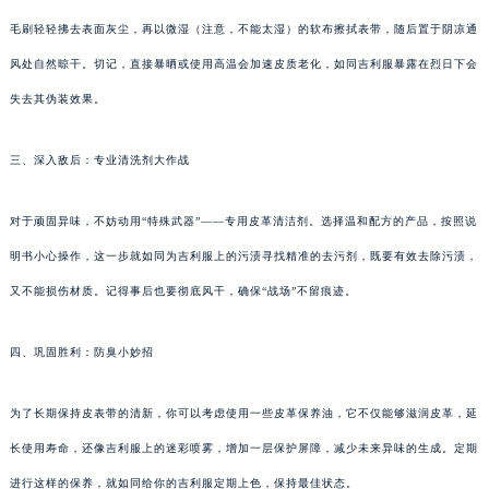
毛刷轻轻拂去表面灰尘，再以微湿（注意，不能太湿）的软布擦拭表带，随后置于阴凉通
风处自然晾干。切记，直接暴晒或使用高温会加速皮质老化，如同吉利服暴露在烈日下会
失去其伪装效果。
三、深入敌后：专业清洗剂大作战
对于顽固异味，不妨动用“特殊武器”——专用皮革清洁剂。选择温和配方的产品，按照说
明书小心操作，这一步就如同为吉利服上的污渍寻找精准的去污剂，既要有效去除污渍，
又不能损伤材质。记得事后也要彻底风干，确保“战场”不留痕迹。
四、巩固胜利：防臭小妙招
为了长期保持皮表带的清新，你可以考虑使用一些皮革保养油，它不仅能够滋润皮革，延
长使用寿命，还像吉利服上的迷彩喷雾，增加一层保护屏障，减少未来异味的生成。定期
进行这样的保养，就如同给你的吉利服定期上色，保持最佳状态。